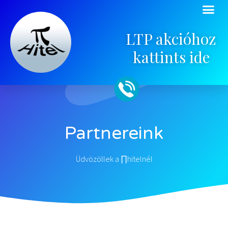
LTP akcióhoz
kattints ide
Partnereink
Üdvözöllek a ∏hitelnél